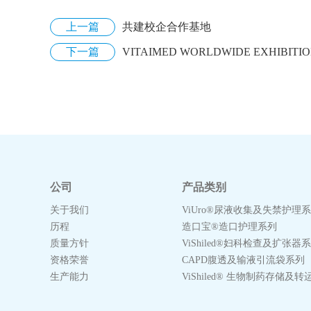
上一篇
共建校企合作基地
下一篇
VITAIMED WORLDWIDE EXHIBITI
公司
产品类别
关于我们
ViUro®尿液收集及失禁护理
历程
造口宝®造口护理系列
质量方针
ViShiled®妇科检查及扩张器
资格荣誉
CAPD腹透及输液引流袋系列
生产能力
ViShiled® 生物制药存储及