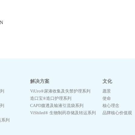
ON
解决方案
文化
系列
ViUro®尿液收集及失禁护理系列
愿景
造口宝®造口护理系列
使命
系列
CAPD腹透及输液引流袋系列
核心理念
ViShiled® 生物制药存储及转运系列
品牌核心价值观
转运系列